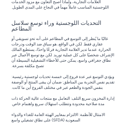
العلامات التجارية، ولماذا أصبح التعاون مع مزود الخدمات
اللوجستية المناسب عاملاً مهماً في النجاح على المدى الطويل.
التحديات اللوجستية وراء توسع سلاسل
المطاعم
غالبًا ما يُنظر إلى التوسع في المطاعم على أنه تحدٍ تسويقي أو
عقاري فقط. لكن في الواقع، هو سباق ضد الوقت ودرجات
الحرارة. عندما تدير العلامة التجارية فرعًا واحدًا، يستطيع المالك
الإشراف شخصيًا على كل عملية توريد. لكن مع توسع الأعمال عبر
نطاق جغرافي واسع، يمكن حتى للأخطاء التشغيلية البسيطة أن
تصبح مكلفة بسرعة.
ويؤدي التوسع عبر عدة فروع إلى خمسة تحديات لوجستية رئيسية:
تقديم نفس التجربة بين المناطق: ضمان أن يبقى المنتج أو الوصفة
بنفس الجودة والطعم عبر في مختلف الفروع أين ما كانت.
إدارة المخزون سريع التلف: التعامل مع منتجات عالية الحركة ذات
مدة صلاحية محدودة وتتطلب استهلاك سريع واهتمام خاص.
الامتثال للأنظمة: الالتزام بمعايير الهيئة العامة للغذاء والدواء
السعودية (SFDA) على نطاق تشغيلي واسع