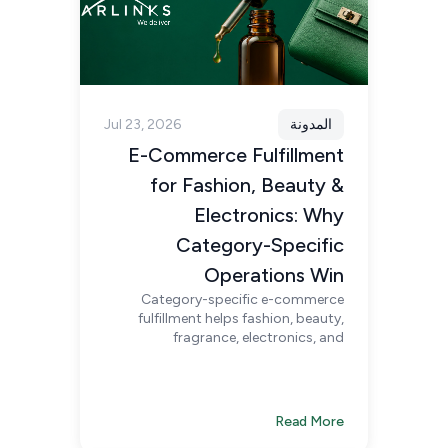
المدونة
Jul 23, 2026
E-Commerce Fulfillment
for Fashion, Beauty &
Electronics: Why
Category-Specific
Operations Win
Category-specific e-commerce
fulfillment helps fashion, beauty,
fragrance, electronics, and
marketplace brands protect product
quality, improve customer
experience, and scale operations
across Saudi Arabia.
Read More