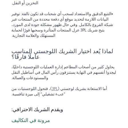
التخزين أو النقل.
▪️التتبع الدقيق والاستعداد لسحب أي شحنات قد تكون تالفة: توفير
البيانات اللازمة لتحديد موقع أي دفعة محددة من المنتجات عبر
شبكة الفروع بالكامل. وفي حال ظهور مشكلة جودة لدى المورد،
يتيح شريك 3PL عزل المنتجات المتأثرة وسحبها فورًا لحماية
المستهلك والعلامة التجارية.
لماذا يُعد اختيار الشريك اللوجستي المناسب
عاملًا فارقًا؟
يحاول كثير من أصحاب المطاعم إدارة العمليات اللوجستية داخليًا،
ليجدوا أنفسهم في النهاية يستنزفون رأس المال في أساطيل النقل
والمستودعات والعمالة.
أما الاستعانة بشريك لوجستي (
3PL
)، فتحول اللوجستيات من
“عبء تشغيلي” إلى ميزة تنافسية.
ويقدم الشريك الاحترافي:
مرونة في التكاليف