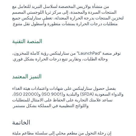
من منشأة بولاريس المخصصة لسلاسل التبريد للتعامل مع
المنتجات المبردة والمجمدة، إلى مركز ثريا اللوجستي المصمم
لتخزين المنتجات بدرجة الحرارة المعتدلة، تغطي ستارلينكس جميع
متطلبات درجات الحرارة بمنشآت متطورة وأسطول نقل متنوع.
المنصة التقنية
توفر منصة "LaunchPad" من ستارلينكس رؤية كاملة للمخزون،
وحالة الطلبات، وتقارير تتبع درجات الحرارة بشكل فوري.
التميز المعتمد
بفضل حصول ستارلينكس على شهادات واعتمادات هيئة الغذاء
والدواء السعودية (SFDA) والبلدية و(ISO 9001) و(ISO 22000)،
نساعد علامتك التجارية على الحفاظ على الامتثال للمتطلبات
واللوائح التنظيمية في المملكة بشكل مستمر.
الخاتمة
إن رحلة التحول من مطعم محلي إلى سلسلة مطاعم مليئة