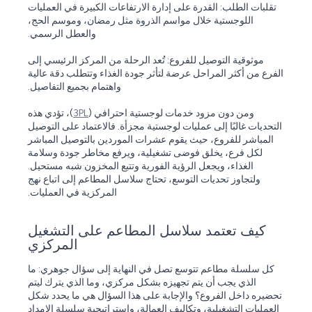
تقلبات الطلب: القدرة على إدارة الارتفاعات الكبيرة في العمليات
اللوجستية خلال مواسم الذروة مثل رمضان، وموسم الحج،
والعطل الرسمي.
موثوقية التوصيل للفروع: تُعد الرحلة من المركز الرئيسي إلى
الفرع من أكثر المراحل عرضة لتأثر جودة الغذاء وتتطلب دقة عالية
واهتمام بجميع التفاصيل.
ومن دون مزود خدمات لوجستية احترافي (
3PL
)، تؤدي هذه
التحديات غالبًا إلى عمليات لوجستية مجزأة. فالاعتماد على التوصيل
المباشر للفروع، حيث يقوم عشرات الموردين بالتوصيل المباشر
لكل فرع، يخلق فوضى تشغيلية، ويرفع مخاطر جودة وسلامة
الغذاء، ويجعل الرؤية الفورية وتتبع المخزون شبه مستحيل.
ولتجاوز تحديات التوسع، تحتاج سلاسل المطاعم إلى اتباع نهج
المركزية في العمليات.
كيف تعتمد سلاسل المطاعم على التشغيل
المركزي
كل سلسلة مطاعم تتوسع تصل في النهاية إلى سؤال جوهري: ما
الذي يجب أن يتم تجهيزه بشكل مركزي، وما الذي يترك ليتم
تحضيره داخل الفروع؟ والإجابة على هذا السؤال هي ما يحدد شكل
العمليات التشغيلية، وتكاليف العمالة، واستراتيجية سلسلة الإمداد