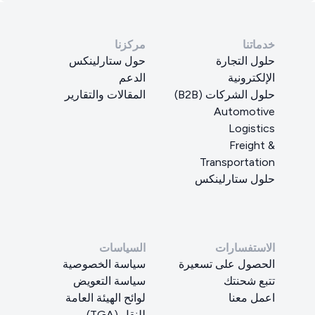
خدماتنا
مركزنا
حلول التجارة
حول ستارلينكس
الإلكترونية
الدعم
حلول الشركات (B2B)
المقالات والتقارير
Automotive
Logistics
Freight &
Transportation
حلول ستارلينكس
الاستفسارات
السياسات
الحصول على تسعيرة
سياسة الخصوصية
تتبع شحنتك
سياسة التعويض
اعمل معنا
لوائح الهيئة العامة
للنقل (TGA)