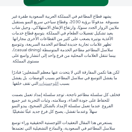
يشهد قطاع المطاعم في المملكة العربية السعودية طفرة غير
مسبوقة. مدفوعًا برؤية 2030، وقطاع سياحي سريع النمو يستقبل
ملايين الزوار الجدد سنويًا، وارتفاع الإنفاق الاستهلاكي، وجيل شاب
يعيد تشكيل تفضيلات الطعام في المملكة. يتوسع قطاع خدمات
الأغذية بوتيرة يصعب على كثير من القطاعات الأخرى مجاراتها.
تظهر علامات تجارية جديدة لمطاعم الخدمة السريعة، وتتوسع
سلاسل المطاعم مطاعم الخدمة المتوسطة (casual dining)،
بينما تنتقل العلامات المحلية من فرع واحد إلى انتشار واسع على
مستوى المملكة.
لكن هنا تكمن المفارقة التي لا يتحدث عنها معظم المشغلين؛ فنادرًا
ما يفشل التوسع في سلاسل المطاعم بسبب الوصفات. بل يفشل
بسبب
اللوجستيات
التي تقف خلفها.
فخلف كل سلسلة مطاعم ناجحة، توجد سلسلة إمداد تعمل بصمت
للحفاظ على جودة الغذاء، وسلامته، وثبات التجربة عبر جميع
الفروع. عندما تعمل سلسلة الإمداد بالشكل الصحيح، يبدو النمو
سهلاً. وعندما تفشل، يصبح كل فرع جديد عبئًا تشغيليًا.
يستعرض هذا المقال التعقيدات اللوجستية الحقيقية وراء توسع
سلاسل المطاعم في السعودية، والنماذج التشغيلية التي تعتمدها