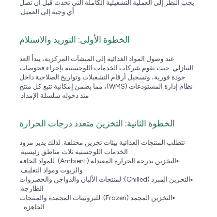
يجب النظر إلى العملية التشغيلية الكاملة التي تحدث قبل أن تصل
أي وجبة إلى العميل.
الخطوة الأولى: التوريد والاستلام
عند وصول المواد الغذائية إلى المنشآت المركزية، يبدأ العد
التنازلي. حيث تقوم شركات الخدمات اللوجستية بإجراء فحوصات
جودة فورية، وتسجيل أرقام التشغيلات وتواريخ الصلاحية داخل
نظام إدارة المستودعات (WMS)، مما يضمن إمكانية تتبع كل منتج
منذ دخوله سلسلة الإمداد.
الخطوة الثانية: التخزين متعدد درجات الحرارة
تتطلب المنتجات الغذائية بيئات تخزين مختلفة. لذلك يدير مزود
الخدمات اللوجستية ثلاث مناطق رئيسية:
▪️التخزين بدرجة الحرارة المعتدلة (Ambient): للمواد الجافة
والزيوت ومواد التغليف.
▪️التخزين المبرد (Chilled): لمنتجات الألبان والدواجن والخضروات
الطازجة.
▪️التخزين المجمد (Frozen): للبروتينات المجمدة والمنتجات
الجاهزة.