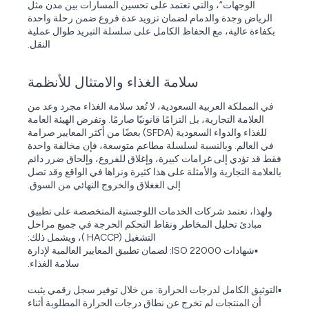
الوجهات”، والتي تعتمد على تحسين المسارات بين مدن مثل
الرياض وجدة والدمام لضمان تزويد عدة فروع ضمن رحلة واحدة
بكفاءة عالية، مع الحفاظ الكامل على سلسلة التبريد طوال عملية
النقل.
سلامة الغذاء والامتثال للأنظمة
في المملكة العربية السعودية، لا تُعد سلامة الغذاء مجرد وعد من
العلامة التجارية، بل التزامًا قانونيًا صارمًا. وتفرض الهيئة العامة
للغذاء والدواء السعودية (SFDA) بعضًا من أكثر المعايير صرامة
في العالم. وبالنسبة لسلسلة مطاعم متوسعة، فإن مخالفة واحدة
فقط قد تؤدي إلى غرامات كبيرة، وإغلاق للفروع، وإلحاق ضرر دائم
بالعلامة التجارية والأمثلة على هذا كثيرة ونراها في الواقع وقد تصل
إلى الغغلاق والخروج النهائي من السوق.
ولهذا، تعتمد شركات الخدمات اللوجستية المتخصصة على تطبيق
مبادئ تحليل المخاطر ونقاط التحكم الحرجة في جميع مراحل
التشغيل (HACCP )، ويشمل ذلك:
▪️شهادات ISO 22000: لضمان تطبيق المعايير العالمية لإدارة
سلامة الغذاء.
▪️التوثيق الكامل لدرجات الحرارة: من خلال توفير سجل رقمي يثبت
أن المنتجات لم تخرج عن نطاق درجات الحرارة المطلوبة أثناء