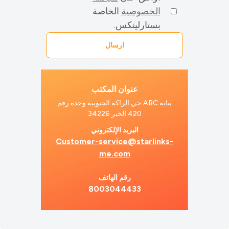
الخصوصية
الخاصة
بستارلينكس.
عنوان المكتب
بناية ABC حي الراكة الجنوبية وحدة رقم
420 الخبر 34226
البريد الإلكتروني
Customer-service@starlinks-
me.com
رقم الهاتف
8003044433