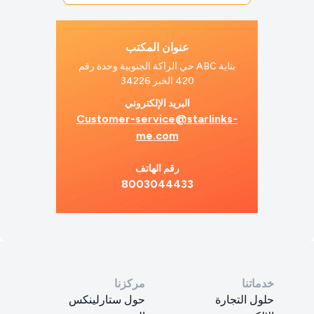
عنوان المكتب
بناية ABC حي الراكة الجنوبية وحدة رقم
420 الخبر 34226
البريد الإلكتروني
Customer-service@starlinks-
me.com
رقم الهاتف
8003044433
خدماتنا
مركزنا
حلول التجارة
حول ستارلينكس