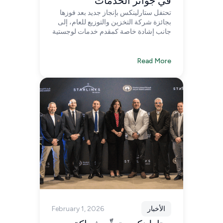
في جوائز الخدمات
تحتفل ستارلينكس بإنجاز جديد بعد فوزها
اللوجستية السعودية 2026
بجائزة شركة التخزين والتوزيع للعام، إلى
جانب إشادة خاصة كمقدم خدمات لوجستية
متكاملة، وذلك خلال جوائز الخدمات
اللوجستية السعودية 2026 في الرياض.
Read More
الأخبار
February 1, 2026