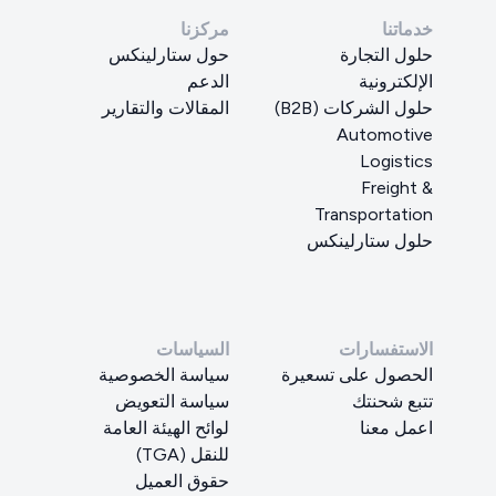
خدماتنا
مركزنا
حلول التجارة
حول ستارلينكس
الإلكترونية
الدعم
حلول الشركات (B2B)
المقالات والتقارير
Automotive
Logistics
Freight &
Transportation
حلول ستارلينكس
الاستفسارات
السياسات
الحصول على تسعيرة
سياسة الخصوصية
تتبع شحنتك
سياسة التعويض
اعمل معنا
لوائح الهيئة العامة
للنقل (TGA)
حقوق العميل