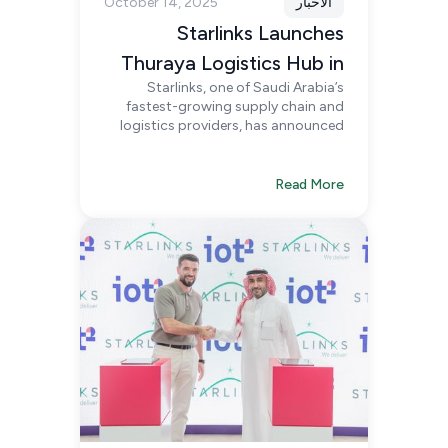
الأخبار
October 14, 2025
Starlinks Launches
Thuraya Logistics Hub in
Starlinks, one of Saudi Arabia’s
Riyadh
fastest-growing supply chain and
logistics providers, has announced
the soft launch of its new Thuraya
Logistics Hub, located in Agility
Logistics Park, Riyadh.
Read More