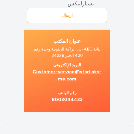
بستارلينكس.
عنوان المكتب
بناية ABC حي الراكة الجنوبية وحدة رقم
420 الخبر 34226
البريد الإلكتروني
Customer-service@starlinks-
me.com
رقم الهاتف
8003044433