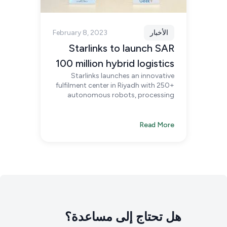
الأخبار
February 8, 2023
Starlinks to launch SAR
100 million hybrid logistics
Starlinks launches an innovative
facility in Riyadh
fulfilment center in Riyadh with 250+
autonomous robots, processing
3.6M units monthly, reshaping e-
commerce fulfilment and supporting
Saudi Vision 2030.
Read More
هل تحتاج إلى مساعدة؟