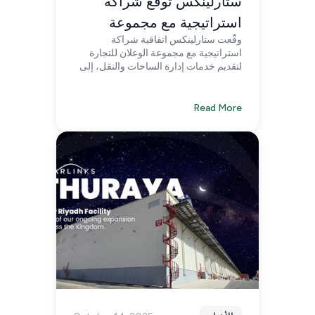
ستارلينكس توقّع شراكة
استراتيجية مع مجموعة
وقّعت ستارلينكس اتفاقية شراكة
الوعلان للتجارة لدعم
استراتيجية مع مجموعة الوعلان للتجارة
لوجستيات قطاع السيارات
لتقديم خدمات إدارة الساحات والنقل، إلى
جانب خدمات ذات قيمة مضافة، لعلامات
في المملكة
السيارات جينيسيس وزيكر ولوتس في
المملكة العربية السعودية، دعمًا لتوسعها
Read More
في السوق المحلي.