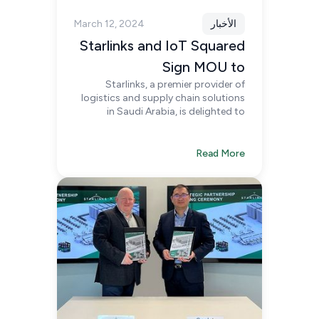
الأخبار
March 12, 2024
Starlinks and IoT Squared
Sign MOU to
Starlinks, a premier provider of
Revolutionize Smart
logistics and supply chain solutions
Supply Chains in KSA
in Saudi Arabia, is delighted to
announce the signing of a
Memorandum of Understanding
(MoU) with IoT Squared, a
Read More
distinguished leader in IoT
technology solutions.