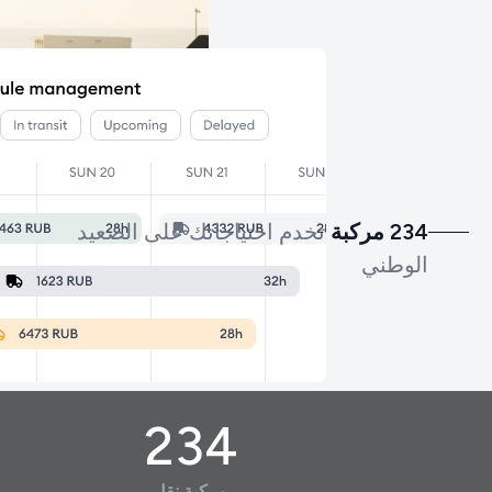
234 مركبة
تخدم احتياجاتك على الصعيد
الوطني
234
مركبة نقل